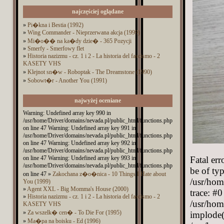
najczęściej oglądane
»
Pi�kna i Bestia (1992)
»
Wing Commander - Nieprzerwana akcja (1999)
»
Mi�o�� na ka�dy dzie� - 365 Pozycji
»
Smerfy - Smerfowy flet
»
Historia nazizmu - cz. 1 i 2 - La historia del fascismo - 2
KASETY VHS
»
Klejnot sn�w - Roboptak - The Dreamstone (1990)
»
Sobowt�r - Another You (1991)
najwyżej oceniane
Warning: Undefined array key 990 in
/usr/home/Driver/domains/nevada.pl/public_html/functions.php
on line 47 Warning: Undefined array key 991 in
/usr/home/Driver/domains/nevada.pl/public_html/functions.php
on line 47 Warning: Undefined array key 992 in
/usr/home/Driver/domains/nevada.pl/public_html/functions.php
on line 47 Warning: Undefined array key 993 in
Fatal er
/usr/home/Driver/domains/nevada.pl/public_html/functions.php
be of typ
on line 47 »
Zakochana z�o�nica - 10 Things I Hate about
/usr/hom
You (1999)
»
Agent XXL - Big Momma's House (2000)
trace: #0
»
Historia nazizmu - cz. 1 i 2 - La historia del fascismo - 2
/usr/hom
KASETY VHS
»
Za wszelk� cen� - To Die For (1995)
implode(
»
Ma�pa na boisku - Ed (1996)