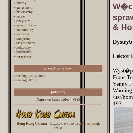
»
fantasy
W�c
»
gangsterski
»
historyczny
spra
»
karate
»
erotyczny
& Hon
»
katastroficzny
»
kostiumowy
»
sportowy
»
muzyczny
Dystryb
»
przyrodniczy
»
polityczny
»
polski film
Lektor 
»
wszystkie
przegl±danie bazy
Wyst�pu
»
według dystrybutora
Frans T
»
według lektora
Yenny Fa
Warning: 
polecamy
/usr/hom
Naprawa kaset wideo - VHS
193
Hong Kong Cinema
- wszystko o kinie wschodnich sztuk
walki