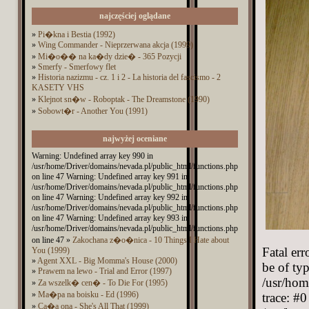
najczęściej oglądane
»
Pi�kna i Bestia (1992)
»
Wing Commander - Nieprzerwana akcja (1999)
»
Mi�o�� na ka�dy dzie� - 365 Pozycji
»
Smerfy - Smerfowy flet
»
Historia nazizmu - cz. 1 i 2 - La historia del fascismo - 2
KASETY VHS
»
Klejnot sn�w - Roboptak - The Dreamstone (1990)
»
Sobowt�r - Another You (1991)
najwyżej oceniane
Warning: Undefined array key 990 in
/usr/home/Driver/domains/nevada.pl/public_html/functions.php
on line 47 Warning: Undefined array key 991 in
/usr/home/Driver/domains/nevada.pl/public_html/functions.php
on line 47 Warning: Undefined array key 992 in
/usr/home/Driver/domains/nevada.pl/public_html/functions.php
on line 47 Warning: Undefined array key 993 in
/usr/home/Driver/domains/nevada.pl/public_html/functions.php
on line 47 »
Zakochana z�o�nica - 10 Things I Hate about
Fatal er
You (1999)
»
Agent XXL - Big Momma's House (2000)
be of typ
»
Prawem na lewo - Trial and Error (1997)
/usr/hom
»
Za wszelk� cen� - To Die For (1995)
»
Ma�pa na boisku - Ed (1996)
trace: #0
»
Ca�a ona - She's All That (1999)