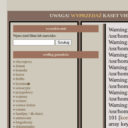
UWAGA!
WYPRZEDAŻ
KASET VH
wyszukiwanie
Warning:
/usr/hom
Wpisz tytuł filmu lub nazwisko:
Warning: 
/usr/hom
Warning:
według gatunków
/usr/hom
»
obyczajowy
»
dramat
Warning: 
»
komedia
/usr/hom
»
horror
»
thriller
Warning:
»
krymina�
/usr/hom
»
sensacyjny
Warning: 
»
przygodowy
»
wojenny
/usr/hom
»
western
Warning:
»
science-fiction
»
romans
/usr/hom
»
familijny / dla dzieci
101 [
ko
»
animowany
»
biograficzny
array ke
»
dokumentalny