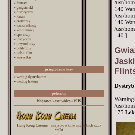
/usr/hom
»
fantasy
»
gangsterski
140 Warn
»
historyczny
/usr/hom
»
karate
»
erotyczny
140 Warn
»
katastroficzny
/usr/hom
»
kostiumowy
140 ]
»
sportowy
»
muzyczny
»
przyrodniczy
Gwia
»
polityczny
»
polski film
»
wszystkie
Jask
Flint
przegl±danie bazy
»
według dystrybutora
»
według lektora
Dystryb
polecamy
Warning:
Naprawa kaset wideo - VHS
/usr/hom
175
Lek
Hong Kong Cinema
- wszystko o kinie wschodnich sztuk
walki